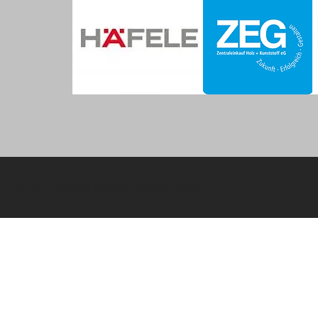
© 2023 Tischlerei Matthias Templin GmbH.